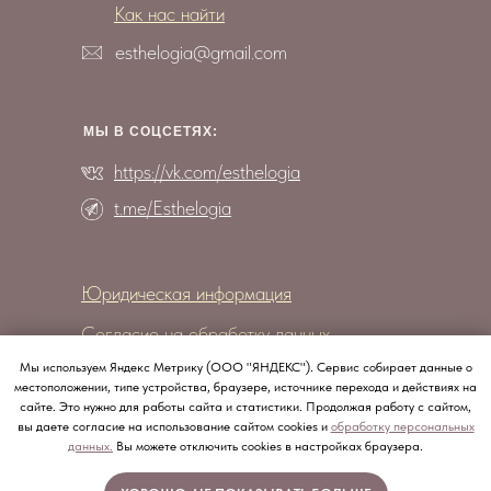
Как нас найти
esthelogia@gmail.com
МЫ В СОЦCЕТЯХ:
https://vk.com/esthelogia
t.me/Esthelogia
Юридическая информация
Согласие на обработку данных
Политика конфиденциальности
Мы используем Яндекс Метрику (ООО "ЯНДЕКС"). Сервис собирает данные о
местоположении, типе устройства, браузере, источнике перехода и действиях на
сайте. Это нужно для работы сайта и статистики. Продолжая работу с сайтом,
вы даете согласие на использование сайтом cookies и
обработку персональных
Любое использование либо копирование
материалов или подборки материалов сайта,
данных.
Вы можете отключить cookies в настройках браузера.
элементов дизайна и оформления допускается лишь
с разрешения правообладателя и только со
ссылкой на источник: http://esthelogia.ru/