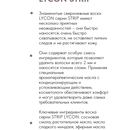
Знаменитые сверхнежные воски
LYCON серии STRIP имеют
несколько приятных
неожиданностей – они быстро
наносятся, очень быстро
схватываются, не оставляют липких
следов и не растягивают кожу.
Они содержат особую смесь
ингредиентов, которые позволяют
удалить волоски всего 2 мм и
наносятся тонким слоем. Применяя
специальные
Биоэпиляция LYCON STRIP
ароматерапевтические масла с
кондиционирующим и
успокаивающим действием,
Руки до локтя
1 800 ₽
косметологи обеспечивают комфорт
и могут удовлетворить даже самых
требовательных клиентов.
Руки полностью
2 000 ₽
Ключевые ингредиенты воска
серии STRIP LYCON: сосновая
смола, растительное масло, масло
Живот
2 000 ₽
сладкого миндаля, эфирные масла.