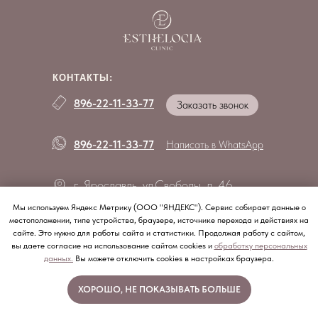
КОНТАКТЫ:
896-22-11-33-77
Заказать звонок
896-22-11-33-77
Написать в WhatsApp
г. Ярославль, ул.Свободы, д. 46
(здание бывших казарм, вход с торца)
Мы используем Яндекс Метрику (ООО "ЯНДЕКС"). Сервис собирает данные о
Как нас найти
местоположении, типе устройства, браузере, источнике перехода и действиях на
сайте. Это нужно для работы сайта и статистики. Продолжая работу с сайтом,
esthelogia@gmail.com
вы даете согласие на использование сайтом cookies и
обработку персональных
данных.
Вы можете отключить cookies в настройках браузера.
ХОРОШО, НЕ ПОКАЗЫВАТЬ БОЛЬШЕ
МЫ В СОЦCЕТЯХ:
https://vk.com/esthelogia