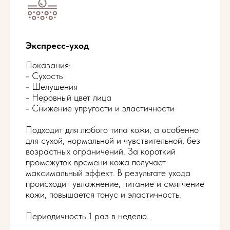
Уход за жирной коже
2 500 ₽
Экспресс-уход
Уход за чувствительной кожей
2 500 ₽
Показания:
- Сухость
Уход за жирной проблемной
- Шелушения
2 500 ₽
кожей
- Неровный цвет лица
- Снижение упругости и эластичности
Уход за возрастной кожей
2 500 ₽
Подходит для любого типа кожи, а особенно
для сухой, нормальной и чувствительной, без
Экспресс-уход
2 000 ₽
возрастных ограничений. За короткий
промежуток времени кожа получает
максимальный эффект. В результате ухода
происходит увлажнение, питание и смягчение
Записаться
кожи, повышается тонус и эластичность.
Периодичность 1 раз в неделю.