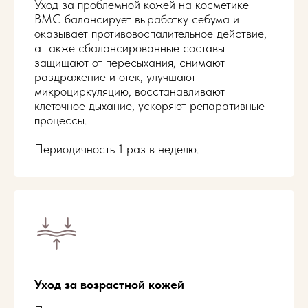
Уход за проблемной кожей на косметике
ВМС балансирует выработку себума и
Уход AGE CONTROL
3 000 ₽
оказывает противовоспалительное действие,
а также сбалансированные составы
защищают от пересыхания, снимают
Уход HOLY LAND по типу кожи
2 700 ₽
раздражение и отек, улучшают
микроциркуляцию, восстанавливают
клеточное дыхание, ускоряют репаративные
процессы.
Записаться
Периодичность 1 раз в неделю.
Уходы на косметике
BioRePeelCl3
Пилинг BioRePeelCl3 лицо
3 800 ₽
Пилинг BioRePeelCl3 лицо +
4 500 ₽
Уход за возрастной кожей
шея