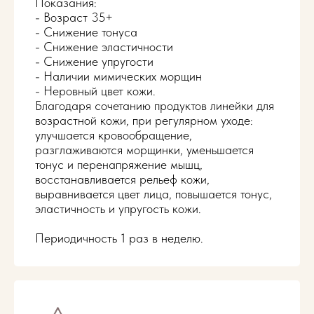
Показания:
Пилинг BioRePeelCl3 декольте
3 800 ₽
- Возраст 35+
- Снижение тонуса
Пилинг BioRePeelCl3 лицо +
- Снижение эластичности
4 500 ₽
- Снижение упругости
декольте
- Наличии мимических морщин
- Неровный цвет кожи.
Пилинг BioRePeelCl3 лицо +
5 300 ₽
Благодаря сочетанию продуктов линейки для
шея + декольте
возрастной кожи, при регулярном уходе:
улучшается кровообращение,
разглаживаются морщинки, уменьшается
тонус и перенапряжение мышц,
Записаться
восстанавливается рельеф кожи,
выравнивается цвет лица, повышается тонус,
эластичность и упругость кожи.
Периодичность 1 раз в неделю.
Уходы на косметике BIO
MEDICAL CARE
Уход за сухой и
2 500 ₽
обезвоженной кожей